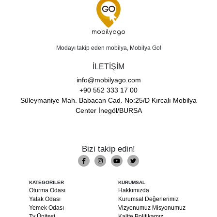
mobilyago
Modayı takip eden mobilya, Mobilya Go!
İLETİŞİM
info@mobilyago.com
+90 552 333 17 00
Süleymaniye Mah. Babacan Cad. No:25/D Kırcalı Mobilya
Center İnegöl/BURSA
Bizi takip edin!
KATEGORİLER
KURUMSAL
Oturma Odası
Hakkımızda
Yatak Odası
Kurumsal Değerlerimiz
Yemek Odası
Vizyonumuz Misyonumuz
Tv Ünitesi
Kalite Politikamız