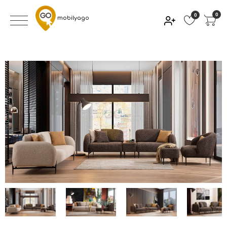
0
0
mobilyago