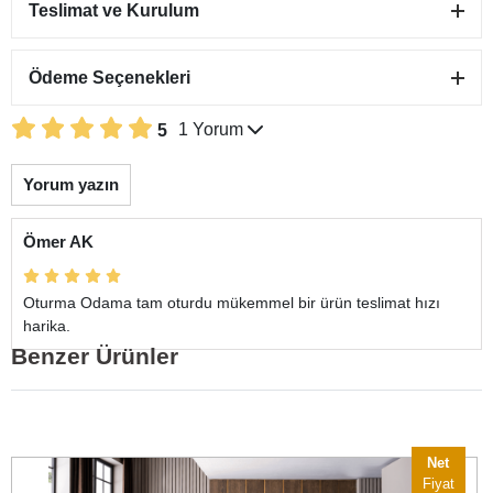
Teslimat ve Kurulum
Bau Puf
5.200,00 ₺
Ödeme Seçenekleri
4.450,00 ₺
-
+
1 Yorum
5
Sepete Ekle
Yorum yazın
Ömer AK
Oturma Odama tam oturdu mükemmel bir ürün teslimat hızı
harika.
Benzer Ürünler
Net
Fiyat