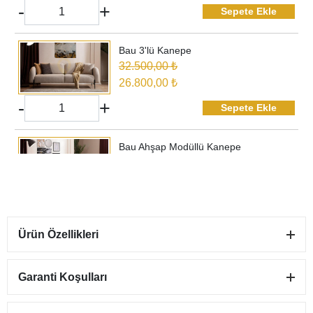
-
+
Sepete Ekle
Bau 3'lü Kanepe
32.500,00 ₺
26.800,00 ₺
-
+
Sepete Ekle
Bau Ahşap Modüllü Kanepe
41.000,00 ₺
33.800,00 ₺
-
+
Sepete Ekle
Ürün Özellikleri
Bau Berjer
13.650,00 ₺
11.900,00 ₺
Garanti Koşulları
-
+
Sepete Ekle