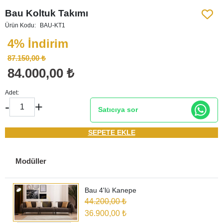
Bau Koltuk Takımı
Ürün Kodu:
BAU-KT1
4% İndirim
87.150,00 ₺
84.000,00 ₺
Adet:
-
+
Satıcıya sor
SEPETE EKLE
Modüller
Bau 4'lü Kanepe
44.200,00 ₺
36.900,00 ₺