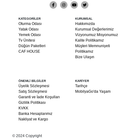
KATEGORİLER
KURUMSAL
Oturma Odası
Hakkımızda
Yatak Odası
Kurumsal Değerlerimiz
Yemek Odası
Vizyonumuz Misyonumuz
Tv Ünitesi
Kalite Politikamız
Düğün Paketleri
Müşteri Memnuniyeti
CAF HOUSE
Politikamız
Bize Ulaşın
ÖNEMLİ BİLGİLER
KARİYER
Üyelik Sözleşmesi
Tarihçe
Satış Sözleşmesi
MobilyaGo'da Yaşam
Garanti ve İade Koşulları
Gizlilik Politikası
KVKK
Banka Hesaplarımız
Nakliyat ve Kargo
© 2024 Copyright