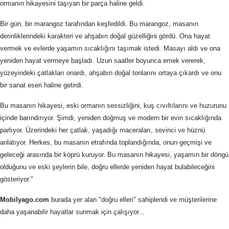
ormanın hikayesini taşıyan bir parça haline geldi.
Bir gün, bir marangoz tarafından keşfedildi. Bu marangoz, masanın
derinliklerindeki karakteri ve ahşabın doğal güzelliğini gördü. Ona hayat
vermek ve evlerde yaşamın sıcaklığını taşımak istedi. Masayı aldı ve ona
yeniden hayat vermeye başladı. Uzun saatler boyunca emek vererek,
yüzeyindeki çatlakları onardı, ahşabın doğal tonlarını ortaya çıkardı ve onu
bir sanat eseri haline getirdi.
Bu masanın hikayesi, eski ormanın sessizliğini, kuş cıvıltılarını ve huzurunu
içinde barındırıyor. Şimdi, yeniden doğmuş ve modern bir evin sıcaklığında
parlıyor. Üzerindeki her çatlak, yaşadığı maceraları, sevinci ve hüznü
anlatıyor. Herkes, bu masanın etrafında toplandığında, onun geçmişi ve
geleceği arasında bir köprü kuruyor. Bu masanın hikayesi, yaşamın bir döngü
olduğunu ve eski şeylerin bile, doğru ellerde yeniden hayat bulabileceğini
gösteriyor."
Mobilyago.com
burada yer alan "doğru elleri" sahiplendi ve müşterilerine
daha yaşanabilir hayatlar sunmak için çalışıyor...