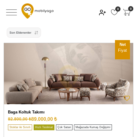
0
0
mobilyago
Son Eklenenler
Net
Fiyat
Baga Koltuk Takımı
89.000,00 ₺
92.800,00 ₺
Stoklar ile Sınırlı
Hızlı Teslimat
Çok Satan
Mağazada Kumaş Değişimi