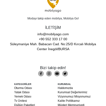
mobilyago
Modayı takip eden mobilya, Mobilya Go!
İLETİŞİM
info@mobilyago.com
+90 552 333 17 00
Süleymaniye Mah. Babacan Cad. No:25/D Kırcalı Mobilya
Center İnegöl/BURSA
Bizi takip edin!
KATEGORİLER
KURUMSAL
Oturma Odası
Hakkımızda
Yatak Odası
Kurumsal Değerlerimiz
Yemek Odası
Vizyonumuz Misyonumuz
Tv Ünitesi
Kalite Politikamız
Düğün Paketleri
Müşteri Memnuniyeti