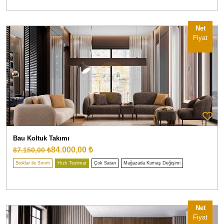
Net
Fiyat
Bau Koltuk Takımı
84.000,00 ₺
87.150,00 ₺
Stoklar ile Sınırlı
Hızlı Teslimat
Çok Satan
Mağazada Kumaş Değişimi
Net
Fiyat