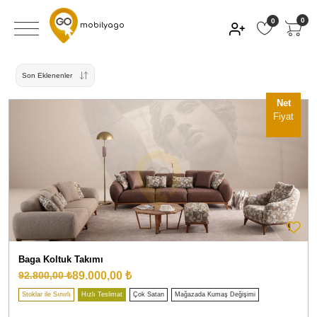
0
0
mobilyago
Son Eklenenler
Net
Fiyat
Baga Koltuk Takımı
89.000,00 ₺
92.800,00 ₺
Stoklar ile Sınırlı
Hızlı Teslimat
Çok Satan
Mağazada Kumaş Değişimi