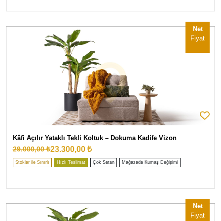
Net
Fiyat
Kâfi Açılır Yataklı Tekli Koltuk – Dokuma Kadife Vizon
23.300,00 ₺
29.000,00 ₺
Stoklar ile Sınırlı
Hızlı Teslimat
Çok Satan
Mağazada Kumaş Değişimi
Net
Fiyat