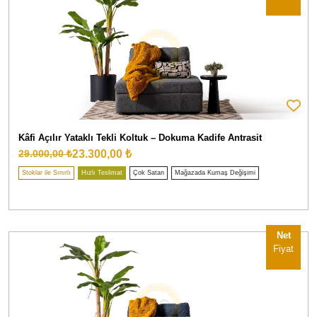
Kâfi Açılır Yataklı Tekli Koltuk – Dokuma Kadife Antrasit
23.300,00 ₺
29.000,00 ₺
Stoklar ile Sınırlı
Hızlı Teslimat
Çok Satan
Mağazada Kumaş Değişimi
Net
Fiyat