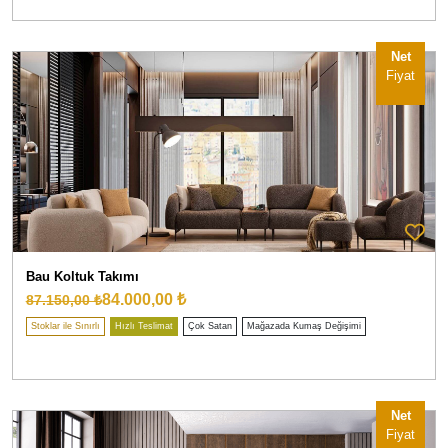
Net
Fiyat
Bau Koltuk Takımı
84.000,00 ₺
87.150,00 ₺
Stoklar ile Sınırlı
Hızlı Teslimat
Çok Satan
Mağazada Kumaş Değişimi
Net
Fiyat