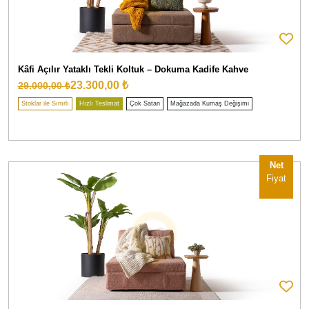
Kâfi Açılır Yataklı Tekli Koltuk – Dokuma Kadife Kahve
23.300,00 ₺
29.000,00 ₺
Stoklar ile Sınırlı
Hızlı Teslimat
Çok Satan
Mağazada Kumaş Değişimi
Net
Fiyat