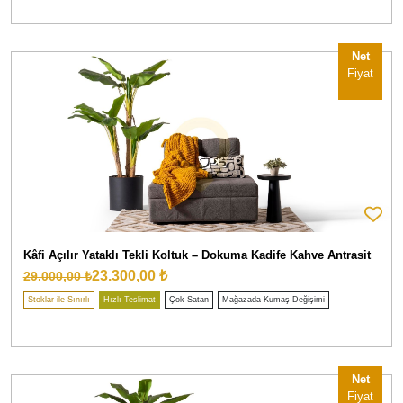
Net
Fiyat
Kâfi Açılır Yataklı Tekli Koltuk – Dokuma Kadife Kahve Antrasit
23.300,00 ₺
29.000,00 ₺
Stoklar ile Sınırlı
Hızlı Teslimat
Çok Satan
Mağazada Kumaş Değişimi
Net
Fiyat