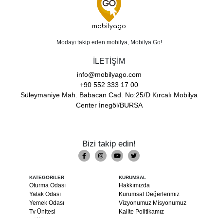
mobilyago
Modayı takip eden mobilya, Mobilya Go!
İLETİŞİM
info@mobilyago.com
+90 552 333 17 00
Süleymaniye Mah. Babacan Cad. No:25/D Kırcalı Mobilya
Center İnegöl/BURSA
Bizi takip edin!
KATEGORİLER
KURUMSAL
Oturma Odası
Hakkımızda
Yatak Odası
Kurumsal Değerlerimiz
Yemek Odası
Vizyonumuz Misyonumuz
Tv Ünitesi
Kalite Politikamız