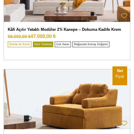
Kâfi Açılır Yataklı Modüler 2'li Kanepe – Dokuma Kadife Krem
47.000,00 ₺
59.000,00 ₺
Stoklar ile Sınırlı
Hızlı Teslimat
Çok Satan
Mağazada Kumaş Değişimi
Net
Fiyat