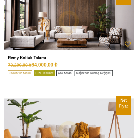
Remy Koltuk Takımı
64.000,00 ₺
73.200,00 ₺
Stoklar ile Sınırlı
Hızlı Teslimat
Çok Satan
Mağazada Kumaş Değişimi
Net
Fiyat