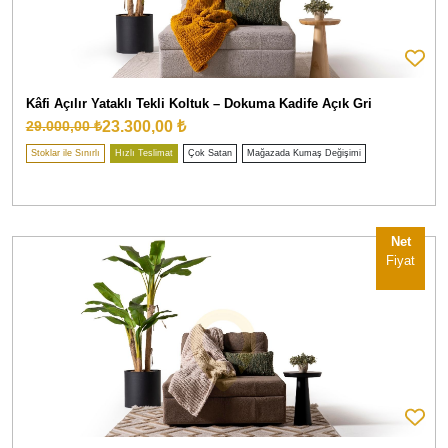
Kâfi Açılır Yataklı Tekli Koltuk – Dokuma Kadife Açık Gri
23.300,00 ₺
29.000,00 ₺
Stoklar ile Sınırlı
Hızlı Teslimat
Çok Satan
Mağazada Kumaş Değişimi
Net
Fiyat