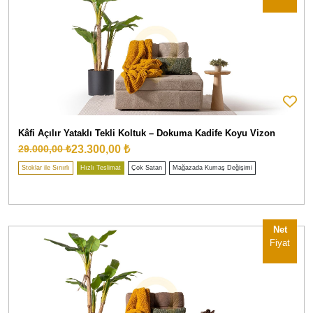
Kâfi Açılır Yataklı Tekli Koltuk – Dokuma Kadife Koyu Vizon
23.300,00 ₺
29.000,00 ₺
Stoklar ile Sınırlı
Hızlı Teslimat
Çok Satan
Mağazada Kumaş Değişimi
Net
Fiyat