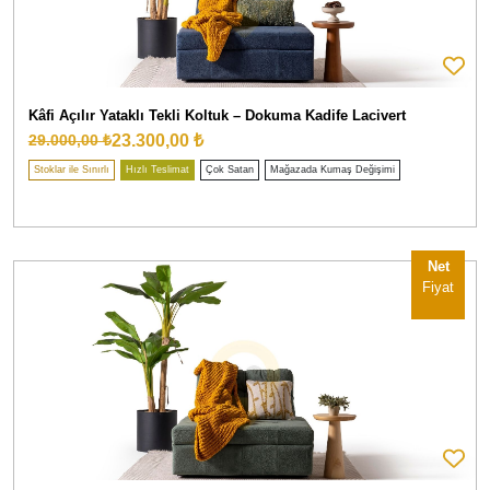
Kâfi Açılır Yataklı Tekli Koltuk – Dokuma Kadife Lacivert
23.300,00 ₺
29.000,00 ₺
Stoklar ile Sınırlı
Hızlı Teslimat
Çok Satan
Mağazada Kumaş Değişimi
Net
Fiyat