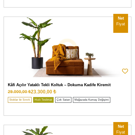
Net
Fiyat
Kâfi Açılır Yataklı Tekli Koltuk – Dokuma Kadife Kiremit
23.300,00 ₺
29.000,00 ₺
Stoklar ile Sınırlı
Hızlı Teslimat
Çok Satan
Mağazada Kumaş Değişimi
Net
Fiyat