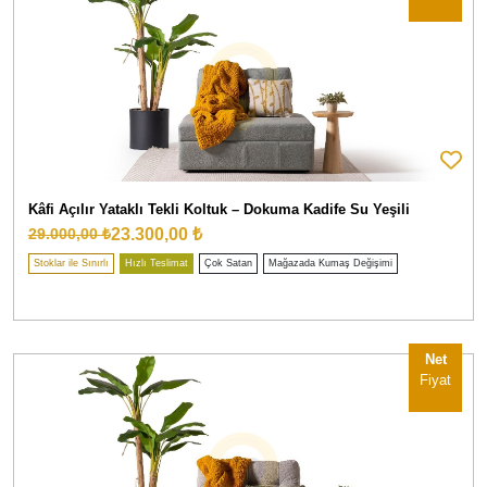
Kâfi Açılır Yataklı Tekli Koltuk – Dokuma Kadife Su Yeşili
23.300,00 ₺
29.000,00 ₺
Stoklar ile Sınırlı
Hızlı Teslimat
Çok Satan
Mağazada Kumaş Değişimi
Net
Fiyat