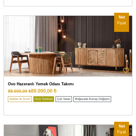
Net
Fiyat
Ovo Hazeranlı Yemek Odası Takımı
89.000,00 ₺
99.000,00 ₺
Stoklar ile Sınırlı
Hızlı Teslimat
Çok Satan
Mağazada Kumaş Değişimi
Net
Fiyat