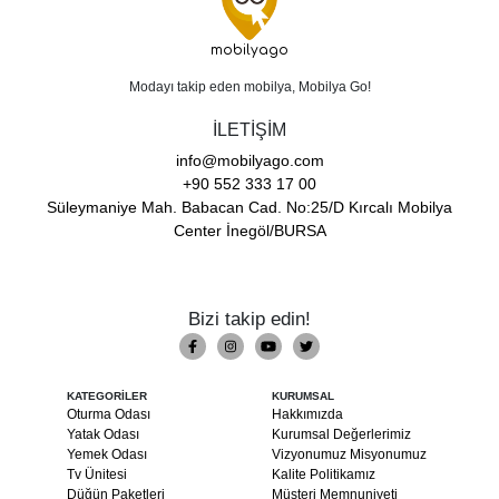
mobilyago
Modayı takip eden mobilya, Mobilya Go!
İLETİŞİM
info@mobilyago.com
+90 552 333 17 00
Süleymaniye Mah. Babacan Cad. No:25/D Kırcalı Mobilya
Center İnegöl/BURSA
Bizi takip edin!
KATEGORİLER
KURUMSAL
Oturma Odası
Hakkımızda
Yatak Odası
Kurumsal Değerlerimiz
Yemek Odası
Vizyonumuz Misyonumuz
Tv Ünitesi
Kalite Politikamız
Düğün Paketleri
Müşteri Memnuniyeti