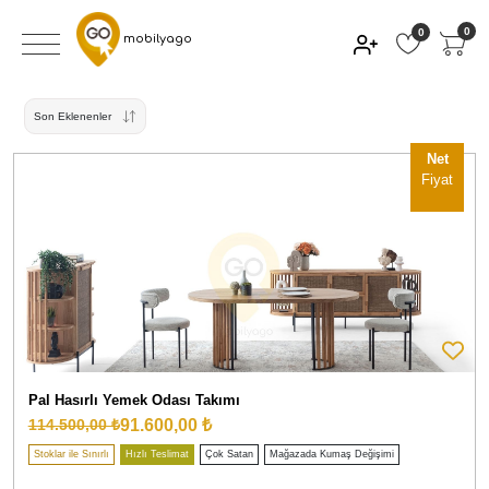
0
0
mobilyago
Son Eklenenler
Net
Fiyat
Pal Hasırlı Yemek Odası Takımı
91.600,00 ₺
114.500,00 ₺
Stoklar ile Sınırlı
Hızlı Teslimat
Çok Satan
Mağazada Kumaş Değişimi