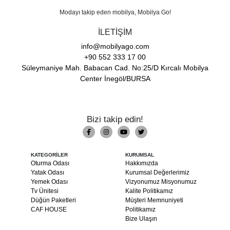
Modayı takip eden mobilya, Mobilya Go!
İLETİŞİM
info@mobilyago.com
+90 552 333 17 00
Süleymaniye Mah. Babacan Cad. No:25/D Kırcalı Mobilya
Center İnegöl/BURSA
Bizi takip edin!
KATEGORİLER
KURUMSAL
Oturma Odası
Hakkımızda
Yatak Odası
Kurumsal Değerlerimiz
Yemek Odası
Vizyonumuz Misyonumuz
Tv Ünitesi
Kalite Politikamız
Düğün Paketleri
Müşteri Memnuniyeti
CAF HOUSE
Politikamız
Bize Ulaşın