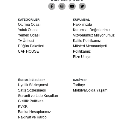
KATEGORİLER
KURUMSAL
Oturma Odası
Hakkımızda
Yatak Odası
Kurumsal Değerlerimiz
Yemek Odası
Vizyonumuz Misyonumuz
Tv Ünitesi
Kalite Politikamız
Düğün Paketleri
Müşteri Memnuniyeti
CAF HOUSE
Politikamız
Bize Ulaşın
ÖNEMLİ BİLGİLER
KARİYER
Üyelik Sözleşmesi
Tarihçe
Satış Sözleşmesi
MobilyaGo'da Yaşam
Garanti ve İade Koşulları
Gizlilik Politikası
KVKK
Banka Hesaplarımız
Nakliyat ve Kargo
© 2024 Copyright