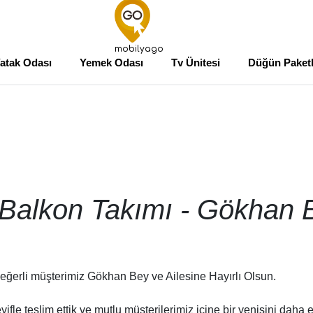
mobilyago
atak Odası
Yemek Odası
Tv Ünitesi
Düğün Paketl
 Balkon Takımı - Gökhan B
eğerli müşterimiz Gökhan Bey ve Ailesine Hayırlı Olsun.
fle teslim ettik ve mutlu müşterilerimiz içine bir yenisini daha e