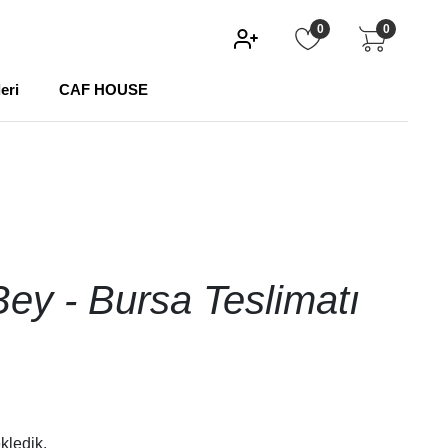
0
0
eri
CAF HOUSE
ey - Bursa Teslimatı
kledik.