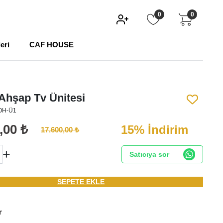
0
0
eri
CAF HOUSE
hşap Tv Ünitesi
OH-Ü1
,00 ₺
15% İndirim
17.600,00 ₺
+
Satıcıya sor
SEPETE EKLE
r