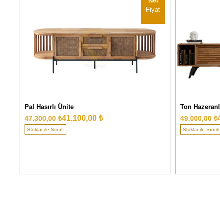
Net
Fiyat
Pal Hasırlı Ünite
Ton Hazeranl
41.100,00 ₺
47.300,00 ₺
49.000,00 ₺
Stoklar ile Sınırlı
Stoklar ile Sınırlı