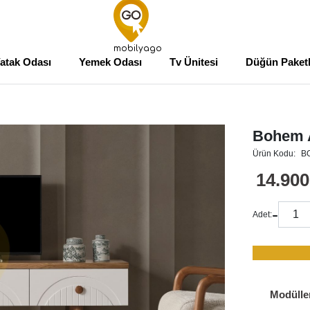
mobilyago
atak Odası
Yemek Odası
Tv Ünitesi
Düğün Paketl
Bohem A
Ürün Kodu:
B
14.900
-
Adet:
Modülle