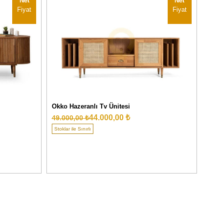
Net
Net
Fiyat
Fiyat
Okko Hazeranlı Tv Ünitesi
Bau
44.000,00 ₺
49.000,00 ₺
49.
Stoklar ile Sınırlı
Stokl