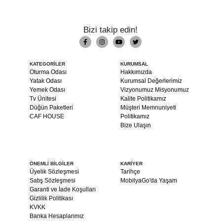
Bizi takip edin!
KATEGORİLER
KURUMSAL
Oturma Odası
Hakkımızda
Yatak Odası
Kurumsal Değerlerimiz
Yemek Odası
Vizyonumuz Misyonumuz
Tv Ünitesi
Kalite Politikamız
Düğün Paketleri
Müşteri Memnuniyeti
CAF HOUSE
Politikamız
Bize Ulaşın
ÖNEMLİ BİLGİLER
KARİYER
Üyelik Sözleşmesi
Tarihçe
Satış Sözleşmesi
MobilyaGo'da Yaşam
Garanti ve İade Koşulları
Gizlilik Politikası
KVKK
Banka Hesaplarımız