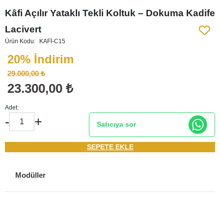
Kâfi Açılır Yataklı Tekli Koltuk – Dokuma Kadife
Lacivert
Ürün Kodu:
KAFİ-C15
20% İndirim
29.000,00 ₺
23.300,00 ₺
Adet:
-
+
Satıcıya sor
SEPETE EKLE
Modüller