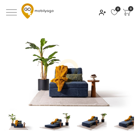
0
0
mobilyago