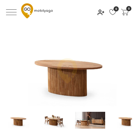
0
0
mobilyago