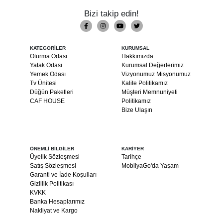
Bizi takip edin!
KATEGORİLER
KURUMSAL
Oturma Odası
Hakkımızda
Yatak Odası
Kurumsal Değerlerimiz
Yemek Odası
Vizyonumuz Misyonumuz
Tv Ünitesi
Kalite Politikamız
Düğün Paketleri
Müşteri Memnuniyeti
CAF HOUSE
Politikamız
Bize Ulaşın
ÖNEMLİ BİLGİLER
KARİYER
Üyelik Sözleşmesi
Tarihçe
Satış Sözleşmesi
MobilyaGo'da Yaşam
Garanti ve İade Koşulları
Gizlilik Politikası
KVKK
Banka Hesaplarımız
Nakliyat ve Kargo