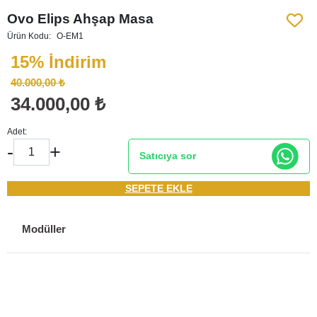
Ovo Elips Ahşap Masa
Ürün Kodu:
O-EM1
15% İndirim
40.000,00 ₺
34.000,00 ₺
Adet:
-
+
Satıcıya sor
SEPETE EKLE
Modüller