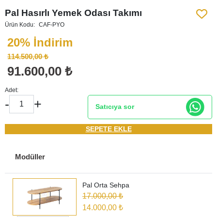
Pal Hasırlı Yemek Odası Takımı
Ürün Kodu:
CAF-PYO
20% İndirim
114.500,00 ₺
91.600,00 ₺
Adet:
-
+
Satıcıya sor
SEPETE EKLE
Modüller
Pal Orta Sehpa
17.000,00 ₺
14.000,00 ₺