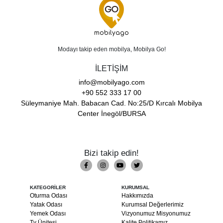
mobilyago
Modayı takip eden mobilya, Mobilya Go!
İLETİŞİM
info@mobilyago.com
+90 552 333 17 00
Süleymaniye Mah. Babacan Cad. No:25/D Kırcalı Mobilya
Center İnegöl/BURSA
Bizi takip edin!
KATEGORİLER
KURUMSAL
Oturma Odası
Hakkımızda
Yatak Odası
Kurumsal Değerlerimiz
Yemek Odası
Vizyonumuz Misyonumuz
Tv Ünitesi
Kalite Politikamız