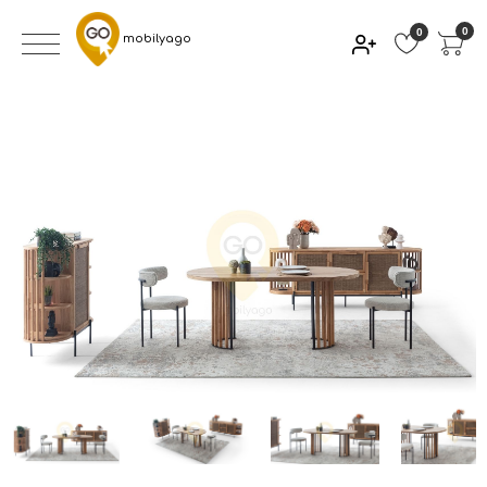
0
0
mobilyago