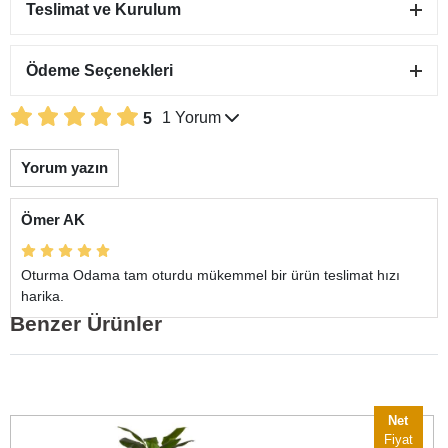
Teslimat ve Kurulum
Pal Hasırlı Konsol
51.850,00 ₺
Ödeme Seçenekleri
44.850,00 ₺
-
+
1 Yorum
5
Sepete Ekle
Yorum yazın
Pal Metal Sandalye
5.900,00 ₺
Ömer AK
4.900,00 ₺
-
+
Sepete Ekle
Oturma Odama tam oturdu mükemmel bir ürün teslimat hızı
harika.
Benzer Ürünler
Net
Fiyat